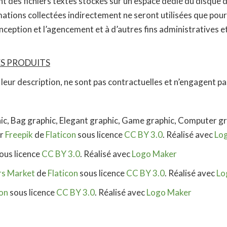
 des fichiers textes stockés sur un espace dédié du disque du
mations collectées indirectement ne seront utilisées que pour 
conception et l’agencement et à d’autres fins administratives 
ES PRODUITS
ur description, ne sont pas contractuelles et n’engagent pas
c, Bag graphic, Elegant graphic, Game graphic, Computer gra
ar
Freepik
de
Flaticon
sous licence
CC BY 3.0
. Réalisé avec
Lo
ous licence
CC BY 3.0
. Réalisé avec
Logo Maker
rs Market
de
Flaticon
sous licence
CC BY 3.0
. Réalisé avec
Lo
con
sous licence
CC BY 3.0
. Réalisé avec
Logo Maker