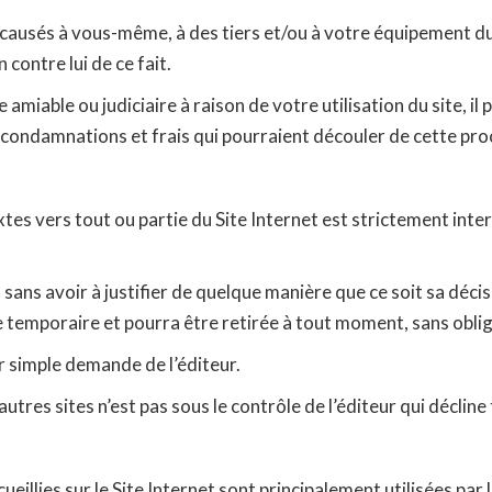
ausés à vous-même, à des tiers et/ou à votre équipement du 
 contre lui de ce fait.
re amiable ou judiciaire à raison de votre utilisation du site, 
 condamnations et frais qui pourraient découler de cette pr
tes vers tout ou partie du Site Internet est strictement inter
n sans avoir à justifier de quelque manière que ce soit sa décis
ue temporaire et pourra être retirée à tout moment, sans obliga
ur simple demande de l’éditeur.
autres sites n’est pas sous le contrôle de l’éditeur qui déclin
illies sur le Site Internet sont principalement utilisées par 